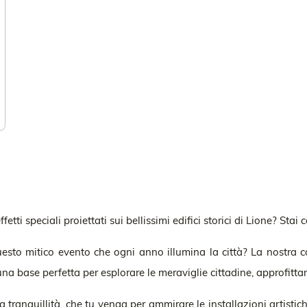
 effetti speciali proiettati sui bellissimi edifici storici di Lione? Sta
esto mitico evento che ogni anno illumina la città? La nostra c
i una base perfetta per esplorare le meraviglie cittadine, approfitt
tranquillità, che tu venga per ammirare le installazioni artistiche