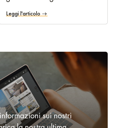
!
Leggi l'articolo
 dal design avveniristico.
one strategica. Inoltre, le tariffe competitive, i servizi
eciso? Prenoterai un alloggio nel nostro residence per
informazioni sui nostri
rica la nostra ultima