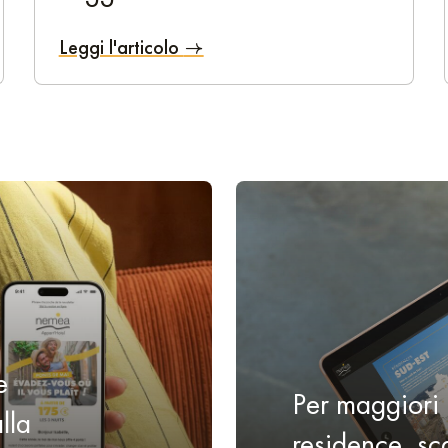
l cibo? Allora devi assolutamente visitare il mercato di Les Halles
Leggi l'articolo
 antropologia propone mostre affascinanti nel cuore di un edificio
assimo le festività e la città. Combina comfort, modernità e posizi
soggiorno di successo nella capitale della Gallia. Allora, hai d
e
Per maggiori 
lla
residence, sca