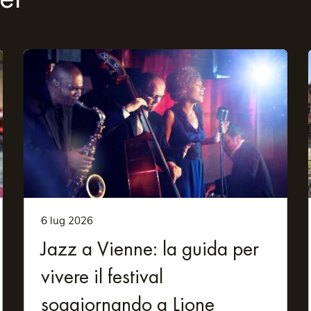
ni connesso/a per lavoro, svago o per parlare con la tua famiglia,
i suggerimenti sulle visite, sui ristoranti o rispondere a tutte le 
u a due passi, e alle linee del tram e della metropolitana, potrai 
la Festa delle luci
nno a Lione. Ogni anno a dicembre la città si trasforma in un incant
nstallazioni artistiche uniche e divertiti grazie alla simpatica atmo
 i luoghi più importanti della città:
atrimonio mondiale dell'UNESCO, è un dedalo di vecchie vie, trabou
6 lug 2026
anni Battista e Stefano e le sue straordinarie vetrate.
Jazz a Vienne: la guida per
lica arroccata sulla collina di Fourvière offre un bellissimo pano
vivere il festival
fetto per una passeggiata diurna vicino al lago, al cui interno
soggiornando a Lione