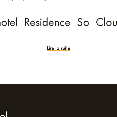
thotel Residence So Clo
Lire la suite
zionale posizione geografica e per i servizi premium. La nostra s
soggiornandovi potrai raggiungere rapidamente i luoghi più importan
 svago, apprezzerai il comfort e l'eleganza di questo residence mode
o pensati per offrire uno spazio abitativo piacevole e funzionale
 Ecco alcuni dei pregi che renderanno la tua permanenza davvero 
nfortevole con un arredamento moderno, letti e biancheria da let
na cucina completamente attrezzata, perfetta per preparare i past
el