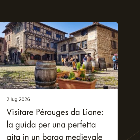
 grazie a una connessione internet veloce e affidabile.
tue domande.
esplorare facilmente Lione e dintorni.
evole spettacolo di luci. Artisti locali e internazionali
sfera che si respira in città durante l'evento.
les (tipici passaggi pedonali) ed edifici storici. Cogli
2 lug 2026
Visitare Pérouges da Lione:
rama sulla città. Ogni anno è uno dei luoghi chiave che
la guida per una perfetta
 puoi anche trovare uno zoo e un giardino botanico da
gita in un borgo medievale