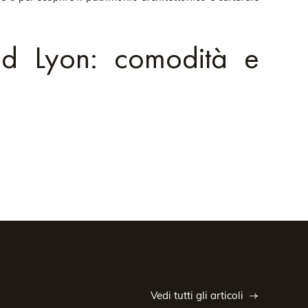
ud Lyon: comodità e
truttura si trova a pochi minuti dalla Stazione di Part-
ti della città, in particolare quelli illuminati durante
rno.
. Ogni alloggio, infatti, è attrezzato per soddisfare le
piacevole:
to di qualità per dormire bene.
i e trascorrere un soggiorno in totale autonomia.
Vedi tutti gli articoli