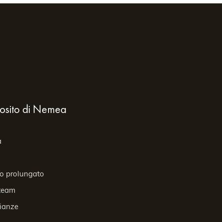
osito di Nemea
a
o prolungato
 team
ianze