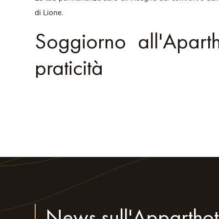
di Lione.
Soggiorno all'Apar
praticità
L'Aparthotel Residence So Cloud si distingue per l'ecce
Dieu, uno dei principali snodi dei trasporti di Lione; 
la Festa delle luci. Che tu sia in città per affari o per
Le camere e gli appartamenti del Residence So Cloud son
tue esigenze, con servizi moderni e un arredo curato.
Camere spaziose ed eleganti:
goditi un ambiente co
Cucine attrezzate
: ogni appartamento dispone di u
News sull'Apparthot