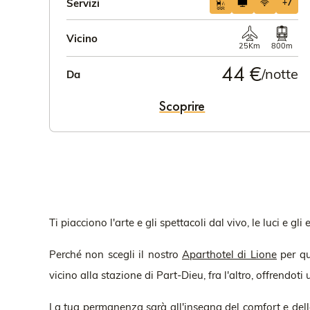
Servizi
+7
Vicino
25Km
800m
44 €
/notte
Da
Scoprire
Ti piacciono l'arte e gli spettacoli dal vivo, le luci e gli
Perché non scegli il nostro
Aparthotel di Lione
per qu
vicino alla stazione di Part-Dieu, fra l'altro, offrendot
La tua permanenza sarà all'insegna del comfort e della 