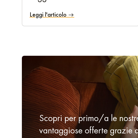
esplorare con familiari o amici e amiche.
Halles de Lyon Paul Bocuse
: hai una passione per i
Leggi l'articolo
Museo delle Confluenz
e: questo museo di scienza e
Scegli l'Aparthotel Residence So Cloud per sfruttare al m
e l'atmosfera accogliente lo rendono perfetto per un 
dicembre, o per un altro periodo dell'anno?
Scopri per primo/a le nostr
vantaggiose offerte grazie a