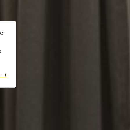
te
a
e