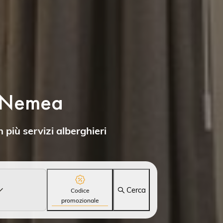
n Nemea
n più servizi alberghieri
Cerca
Codice
promozionale