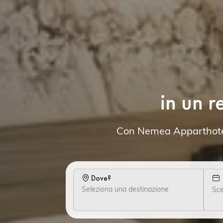
in un 
Con Nemea Apparthotel
Dove?
Sce