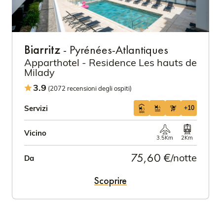
Biarritz
- Pyrénées-Atlantiques
Apparthotel - Residence Les hauts de
Milady
3.9
(2072 recensioni degli ospiti)
Servizi
+10
Vicino
3.5Km
2Km
75,60 €
/notte
Da
Scoprire