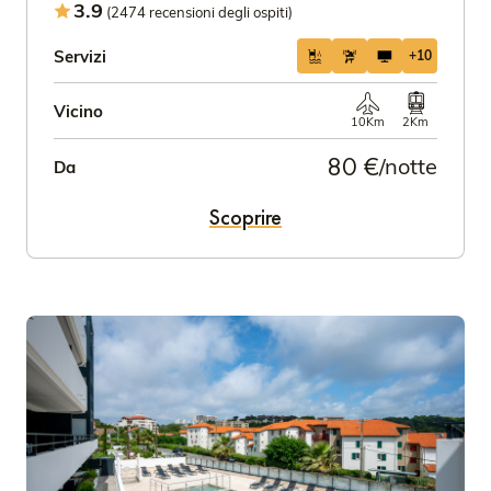
3.9
(2474 recensioni degli ospiti)
Servizi
+10
Vicino
10Km
2Km
80 €
/notte
Da
Scoprire