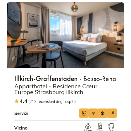
Illkirch-Graffenstaden
- Basso-Reno
Apparthotel - Residence Cœur
Europe Strasbourg Illkirch
4.4
(212 recensioni degli ospiti)
Servizi
+8
Vicino
12km
7km
0.4