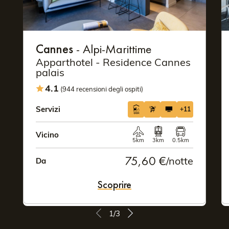
Cannes
- Alpi-Marittime
Apparthotel - Residence Cannes
palais
4.1
(944 recensioni degli ospiti)
Servizi
+11
Vicino
5km
3km
0.5km
75,60 €
/notte
Da
Scoprire
1/3