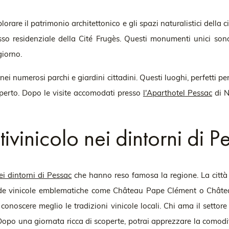
orare il patrimonio architettonico e gli spazi naturalistici della 
sso residenziale della Cité Frugès. Questi monumenti unici so
iorno.
numerosi parchi e giardini cittadini. Questi luoghi, perfetti per 
'aperto. Dopo le visite accomodati presso
l'Aparthotel Pessac
di N
tivinicolo nei dintorni di P
ei dintorni di Pessac
che hanno reso famosa la regione. La città
ziende vinicole emblematiche come Château Pape Clément o Châte
conoscere meglio le tradizioni vinicole locali. Chi ama il settor
ac. Dopo una giornata ricca di scoperte, potrai apprezzare la como